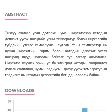
ABSTRACT
Энэхүү ажлаар усан доторхи нуман ниргэлэгээр катодын
депозит үүсэх нөхцлийг усны температур болон ниргэлгийн
гүйдлийн утгаас хамааруулан судлав. Усны температур нь
нуман ниргэлгийн горим болон катодын депозит үүсэх
нөхцөлд шууд нөлөөлж байгааг туршлагаар ажиглалаа.
Ниргэлэг явуулах орчин-ус ба элекгрод-катодын хоорондох
дулаан солилцоо, нумын радиусын дагуу үүсэх температурын
градиент нь катодын депозитийн бүтцэд нөлөөлж байна.
DOWNLOADS