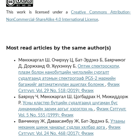
This work is licensed under a
Creative Commons Attribution-
NonCommercial-ShareAlike 4.0 International License
.
Most read articles by the same author(s)
Мөнхжаргал Ш, Очирхүү Ц, Бат-Эрдэнэ Б, Баярчимэг
Д, Доржханд Ө, Хүүхэнхүү Б,
Оптик спектроскопи,
плазм болон нанобүтцийн чиглэлийн сургалт
судалгаанд атомын спектрограф PGS-2 маркийн
багажийг автоматжуулан ашиглах боломж
,
Физик
Сэтгүүл: Vol. 29 No. 518 (2019): Физик
Баярхүү Ч, Мөнхжаргал Ш, Цогбадрах Н, Мижиддорж
Р,
Усны кластер бүтцийн судалгаанд шугаман бус
динамикийн зарим аргыг хэрэглэх нь
,
Физик Сэтгүүл:
Vol. 5 No. 555 (1999): Физик
Ванчинхүү Ж, Даваасамбуу Ж, Бат-Эрдэнэ Б,
Утааны
механик шинж чанарыг судлах хялбар арга
,
Физик
Сэтгүүл: Vol. 24 No. 468 (2017): Физик