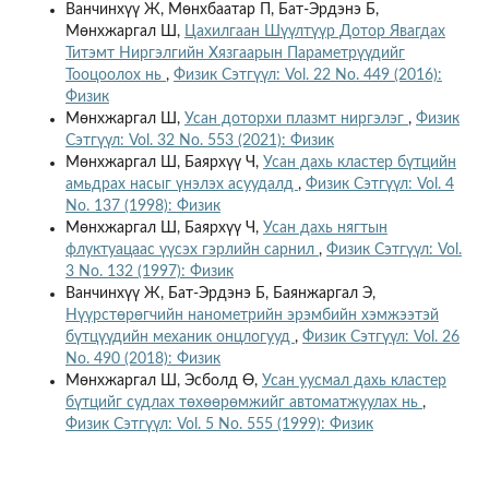
Ванчинхүү Ж, Мөнхбаатар П, Бат-Эрдэнэ Б,
Мөнхжаргал Ш,
Цахилгаан Шүүлтүүр Дотор Явагдах
Титэмт Ниргэлгийн Хязгаарын Параметрүүдийг
Тооцоолох нь
,
Физик Сэтгүүл: Vol. 22 No. 449 (2016):
Физик
Мөнхжаргал Ш,
Усан доторхи плазмт ниргэлэг
,
Физик
Сэтгүүл: Vol. 32 No. 553 (2021): Физик
Мөнхжаргал Ш, Баярхүү Ч,
Усан дахь кластер бүтцийн
амьдрах насыг үнэлэх асуудалд
,
Физик Сэтгүүл: Vol. 4
No. 137 (1998): Физик
Мөнхжаргал Ш, Баярхүү Ч,
Усан дахь нягтын
флуктуацаас үүсэх гэрлийн сарнил
,
Физик Сэтгүүл: Vol.
3 No. 132 (1997): Физик
Ванчинхүү Ж, Бат-Эрдэнэ Б, Баянжаргал Э,
Нүүрстөрөгчийн нанометрийн эрэмбийн хэмжээтэй
бүтцүүдийн механик онцлогууд
,
Физик Сэтгүүл: Vol. 26
No. 490 (2018): Физик
Мөнхжаргал Ш, Эсболд Ө,
Усан уусмал дахь кластер
бүтцийг судлах төхөөрөмжийг автоматжуулах нь
,
Физик Сэтгүүл: Vol. 5 No. 555 (1999): Физик