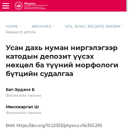
HOME
/
ARCHIVES
/
VOL. 16 NO. 355 (2011): ФИЗИК
/
Research article
Усан дахь нуман ниргэлэгээр
катодын депозит үүсэх
нөхцөл ба түүний морфологи
бүтцийн судалгаа
Бат-Эрдэнэ Б
Физикийн тэнхим
Мөнхжаргал Ш
Физикийн тэнхим
DOI:
https://doi.org/10.22353/physics.v16i355.295