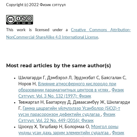
Copyright (c) 2022 Физик сэтгүүл
This work is licensed under a
Creative Commons Attribution-
NonCommercial-ShareAlike 4.0 International License
.
Most read articles by the same author(s)
Шилагарди Г, Дэмбэрэл Л, Эрдэнэбат С, Баясгалан С,
Норов Н,
Влияние атмосферного кислородо при
образовании парамагнитных центров в углях
,
Физик
Сэтгүүл: Vol. 3 No. 132 (1997): Физик
Төвжаргал Н, Баатархүү Д, Даваасамбуу Ж, Шилагарди
Г,
Гамма цацрагийн үйлчлэлээр Усанболор (SiO2)-т
үүсэх парасоронзон дефектийн судлагаа
,
Физик
Сэтгүүл: Vol. 22 No. 449 (2016): Физик
Цоохүү Х, Тэгшбаяр Н, Болормаа О,
Монгол орны
ундны усан дахь зарим элементийн судалгаа
,
Физик