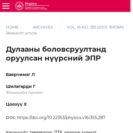
HOME
/
ARCHIVES
/
VOL. 16 NO. 355 (2011): ФИЗИК
/
Research article
Дулааны боловсруултанд
оруулсан нүүрсний ЭПР
Баярчимэг Л
Шилагарди Г
Физикийн тэнхим
Цоохүү Х
DOI:
https://doi.org/10.22353/physics.v16i355.287
Keywords:
температур, ПТК, изохрон халаалт