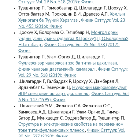
Сэтгүүл: Vol. 29 No. 518 (2019): Физик
Түвшинтөр П, Төмөрбаатар Д, Шилагарди Г, Цоохүү Х,
Отгонбаатар М, Прокошин В.И, Драпезо А.П,
Холлын
Хувиргагч ба Түүний Хэрэглээ
,
Физик Сэтгүүл: Vol. 23
No. 455 (2016): Физик
Цоохүү Х, Болормаа О, Тэгшбаяр Н,
Монгол орны
ундны усны ураны судалгаа Х.Цоохүү1,, О.Болормаа2,
Н.Тэгшбаяр
,
Физик Сэтгүүл: Vol. 25 No. 478 (2017):
Физик
Түвшинтөр П, Улам-Оргих Д, Шилагарди Г,
Фуллеренээр чанаржсан зэс ба титаны цахилгаан,
физик чанарын давтамжийн хамаарал
,
Физик Сэтгүүл:
Vol. 29 No. 518 (2019): Физик
Шилагарди Г, Галбадрах Р, Цоохүү Х, Дэмбэрэл Л,
Эрдэнэбат С, Тэмүүжин Ц,
Нүүрсний макромолекулыг
ЭПР спектрийн аргаар судалсан нь
,
Физик Сэтгүүл: Vol.
6 No. 147 (1999): Физик
Шпилевский Э.М., Филатов С.А, Филатова О.С.,
Замковец А.Д, Шилагарди Г, Улам-Оргих Д, Тимур-
Батор Д, Мунхцецег С, Эрдэнэбатор Д, Тувшинтур П,
Структура и электрические свойства на переменном
токе титанфуллереновых пленок
,
Физик Сэтгүүл: Vol.
30 No. 527 (2020): Физик