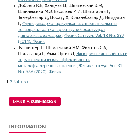
Добрего К.В, Хандмаа Ц, Шпилевский Э.М,
Шпилевский М.Э, Васильев И.И, Шилагарди Г,
Төмөрбаатар Д, Цоохүү Х, Эрдэнэбаатар Д, Нямдулам
Р,
Фуллеренээр чанаржуулсан зэс нимгэн хальсны
тензоцахилгаан чанар ба түүний эсэргүүцэл
давтамжаас хамаарах
,
Физик Сэтгүүл: Vol. 18 No. 397
(2014): Физик
Тувшинтур П, Шпилевский Э.М, Филатов С.А,
Шилагарди Г, Улам-Оргих Д,
Электрические свойства и
термоэлектрическая эффективность
металлфуллереновых пленок
,
Физик Сэтгүүл: Vol. 31
No. 536 (2020): Физик
1
2
3
4
>
>>
MAKE A SUBMISSION
INFORMATION