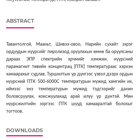
ABSTRACT
Тавантолгой, Мааньт, Шивээ-овоо, Нарийн сухайт зэрэг
ордуудын нүүрсийг пиролизод оруулахын өмнө ба оруулсаны
дараах ЭПР спектрийн эрчмийг хэмжин, нүүрсний
парамагнит төвийн концентрац [ПТК] температураас хэрхэн
хамаарахыг судлав. Туршилтын үр дүнгээс үзвэл дээрх ордын
нүүрсний ПТК 500-6000С температурын мужид хамгийн их,
иймээс энэ температурын мужид тэдгээрийг дахин
боловсруулах, коксжуулахад арай илүү үр дүнтэй. Мөн
нүүрсжилтийн зэргээс ПТК шууд хамааралтай болохыг
тогтоов.
DOWNLOADS