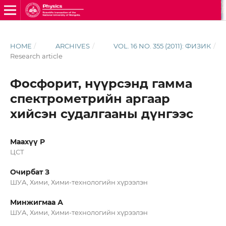
HOME
/
ARCHIVES
/
VOL. 16 NO. 355 (2011): ФИЗИК
/
Research article
Фосфорит, нүүрсэнд гамма
спектрометрийн аргаар
хийсэн судалгааны дүнгээс
Маахүү Р
ЦСТ
Очирбат З
ШУА, Хими, Хими-технологийн хүрээлэн
Минжигмаа А
ШУА, Хими, Хими-технологийн хүрээлэн