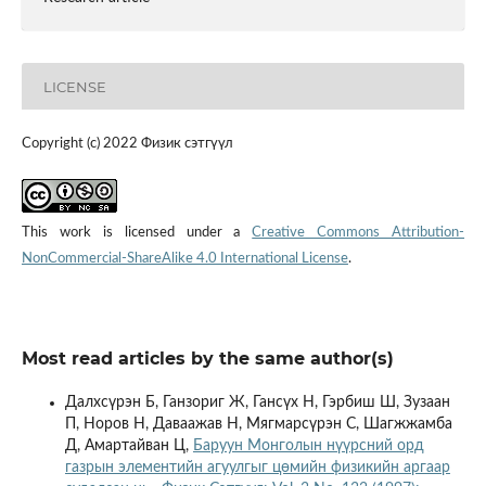
LICENSE
Copyright (c) 2022 Физик сэтгүүл
This work is licensed under a
Creative Commons Attribution-
NonCommercial-ShareAlike 4.0 International License
.
Most read articles by the same author(s)
Далхсүрэн Б, Ганзориг Ж, Гансүх Н, Гэрбиш Ш, Зузаан
П, Норов Н, Даваажав Н, Мягмарсүрэн С, Шагжжамба
Д, Амартайван Ц,
Баруун Монголын нүүрсний орд
газрын элементийн агуулгыг цөмийн физикийн аргаар