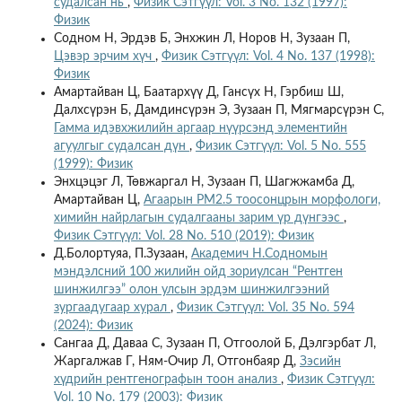
судалсан нь
,
Физик Сэтгүүл: Vol. 3 No. 132 (1997):
Физик
Содном Н, Эрдэв Б, Энхжин Л, Норов Н, Зузаан П,
Цэвэр эрчим хүч
,
Физик Сэтгүүл: Vol. 4 No. 137 (1998):
Физик
Амартайван Ц, Баатархүү Д, Гансүх Н, Гэрбиш Ш,
Далхсүрэн Б, Дамдинсүрэн Э, Зузаан П, Мягмарсүрэн С,
Гамма идэвхжилийн аргаар нүүрсэнд элементийн
агуулгыг судалсан дүн
,
Физик Сэтгүүл: Vol. 5 No. 555
(1999): Физик
Энхцэцэг Л, Төвжаргал Н, Зузаан П, Шагжжамба Д,
Амартайван Ц,
Агаарын PM2.5 тоосонцрын морфологи,
химийн найрлагын судалгааны зарим үр дүнгээс
,
Физик Сэтгүүл: Vol. 28 No. 510 (2019): Физик
Д.Болортуяа, П.Зузаан,
Академич Н.Содномын
мэндэлсний 100 жилийн ойд зориулсан “Рентген
шинжилгээ” олон улсын эрдэм шинжилгээний
зургаадугаар хурал
,
Физик Сэтгүүл: Vol. 35 No. 594
(2024): Физик
Сангаа Д, Даваа С, Зузаан П, Отгоолой Б, Дэлгэрбат Л,
Жаргалжав Г, Ням-Очир Л, Отгонбаяр Д,
Зэсийн
хүдрийн рентгенографын тоон анализ
,
Физик Сэтгүүл:
Vol. 10 No. 179 (2003): Физик