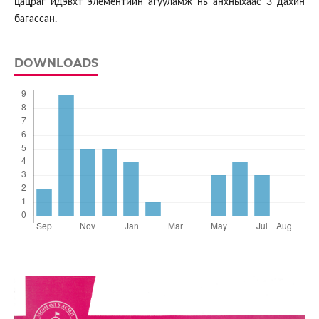
цацраг идэвхт элементийн агууламж нь анхныхаас 3 дахин
багассан.
DOWNLOADS