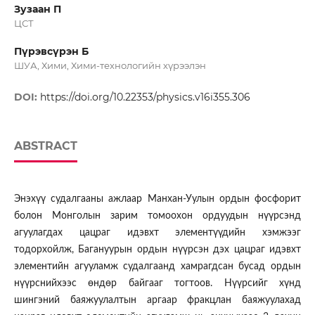
Зузаан П
ЦСТ
Пүрэвсүрэн Б
ШУА, Хими, Хими-технологийн хүрээлэн
DOI:
https://doi.org/10.22353/physics.v16i355.306
ABSTRACT
Энэхүү судалгааны ажлаар Манхан-Уулын ордын фосфорит
болон Монголын зарим томоохон ордуудын нүүрсэнд
агуулагдах цацраг идэвхт элементүүдийн хэмжээг
тодорхойлж, Багануурын ордын нүүрсэн дэх цацраг идэвхт
элементийн агууламж судалгаанд хамрагдсан бусад ордын
нүүрснийхээс өндөр байгааг тогтоов. Нүүрсийг хүнд
шингэний баяжуулалтын аргаар фракцлан баяжуулахад