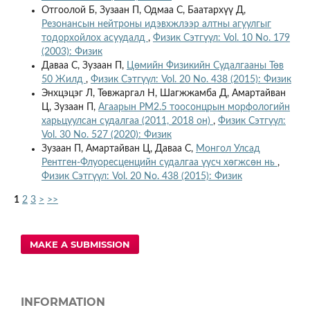
Отгоолой Б, Зузаан П, Одмаа С, Баатархүү Д,
Резонансын нейтроны идэвхжлээр алтны агуулгыг
тодорхойлох асуудалд
,
Физик Сэтгүүл: Vol. 10 No. 179
(2003): Физик
Даваа С, Зузаан П,
Цөмийн Физикийн Судалгааны Төв
50 Жилд
,
Физик Сэтгүүл: Vol. 20 No. 438 (2015): Физик
Энхцэцэг Л, Төвжаргал Н, Шагжжамба Д, Амартайван
Ц, Зузаан П,
Агаарын PM2.5 тоосонцрын морфологийн
харьцуулсан судалгаа (2011, 2018 он)
,
Физик Сэтгүүл:
Vol. 30 No. 527 (2020): Физик
Зузаан П, Амартайван Ц, Даваа С,
Монгол Улсад
Рентген-Флуоресценцийн судалгаа үүсч хөгжсөн нь
,
Физик Сэтгүүл: Vol. 20 No. 438 (2015): Физик
1
2
3
>
>>
MAKE A SUBMISSION
INFORMATION