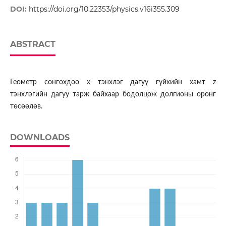
DOI:
https://doi.org/10.22353/physics.v16i355.309
ABSTRACT
Геометр сонгохдоо х тэнхлэг дагуу гүйхийн хамт z
тэнхлэгийн дагуу тарж байхаар бодолцож долгионы оронг
төсөөлөв.
DOWNLOADS