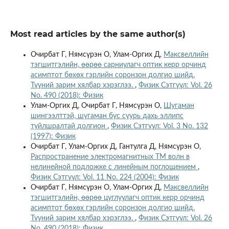
Most read articles by the same author(s)
Очирбат Г, Нямсүрэн О, Улам-Оргих Д,
Максвеллийн
тэгшитгэлийн, өөрөө сарниулагч оптик керр орчинд
асимптот бөхөх гэрлийн соронзон долгио шийд.
Түүний зарим хялбар хэрэглээ.
,
Физик Сэтгүүл: Vol. 26
No. 490 (2018): Физик
Улам-Оргих Д, Очирбат Г, Нямсүрэн О,
Шугаман
шингээлттэй, шугаман бус суурь дахь эллипс
туйлшралтай долгион
,
Физик Сэтгүүл: Vol. 3 No. 132
(1997): Физик
Очирбат Г, Улам-Оргих Д, Гантулга Д, Нямсүрэн О,
Распространение электромагнитных ТМ волн в
нелинейной подложке с линейным поглощением
,
Физик Сэтгүүл: Vol. 11 No. 224 (2004): Физик
Очирбат Г, Нямсүрэн О, Улам-Оргих Д,
Максвеллийн
тэгшитгэлийн, өөрөө цуглуулагч оптик керр орчинд
асимптот бөхөх гэрлийн соронзон долгио шийд.
Түүний зарим хялбар хэрэглээ.
,
Физик Сэтгүүл: Vol. 26
No. 490 (2018): Физик