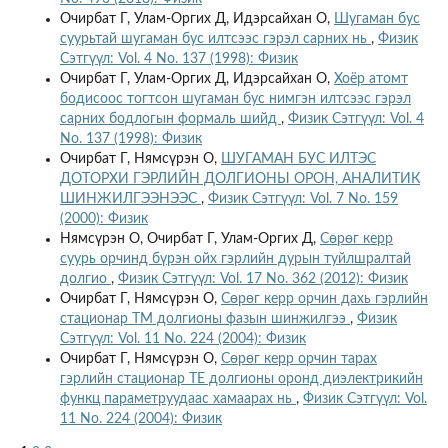
Очирбат Г, Улам-Оргих Д, Идэрсайхан О,
Шугаман бус
суурьтай шугаман бус илтсээс гэрэл сарних нь
,
Физик
Сэтгүүл: Vol. 4 No. 137 (1998): Физик
Очирбат Г, Улам-Оргих Д, Идэрсайхан О,
Хоёр атомт
бодисоос тогтсон шугаман бус нимгэн илтсээс гэрэл
сарних бодлогын формаль шийд
,
Физик Сэтгүүл: Vol. 4
No. 137 (1998): Физик
Очирбат Г, Нямсүрэн О,
ШУГАМАН БУС ИЛТЭС
ДОТОРХИ ГЭРЛИЙН ДОЛГИОНЫ ОРОН, АНАЛИТИК
ШИНЖИЛГЭЭНЭЭС
,
Физик Сэтгүүл: Vol. 7 No. 159
(2000): Физик
Нямсүрэн О, Очирбат Г, Улам-Оргих Д,
Сөрөг керр
суурь орчинд бүрэн ойх гэрлийн дурын туйлшралтай
долгио
,
Физик Сэтгүүл: Vol. 17 No. 362 (2012): Физик
Очирбат Г, Нямсүрэн О,
Сөрөг керр орчин дахь гэрлийн
стационар ТМ долгионы фазын шинжилгээ
,
Физик
Сэтгүүл: Vol. 11 No. 224 (2004): Физик
Очирбат Г, Нямсүрэн О,
Сөрөг керр орчин тарах
гэрлийн стационар ТE долгионы оронд диэлектрикийн
функц параметруудаас хамаарах нь
,
Физик Сэтгүүл: Vol.
11 No. 224 (2004): Физик