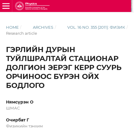
HOME
/
ARCHIVES
/
VOL. 16 NO. 355 (2011): ФИЗИК
/
Research article
ГЭРЛИЙН ДУРЫН
ТУЙЛШРАЛТАЙ СТАЦИОНАР
ДОЛГИОН ЭЕРЭГ КЕРР СУУРЬ
ОРЧИНООС БҮРЭН ОЙХ
БОДЛОГО
Нямсүрэн О
ШМАС
Очирбат Г
Физикийн тэнхим