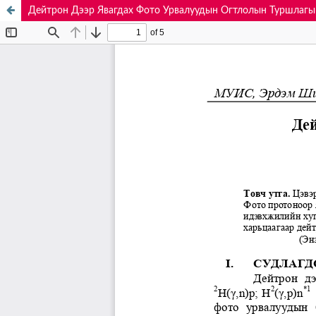
Дейтрон Дээр Явагдах Фото Урвалуудын Огтлолын Туршлагы