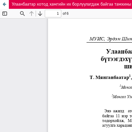
Улаанбаатар хотод хамгийн их борлуулагдаж байгаа тамхины 