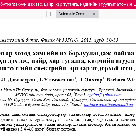
бүтээгдэхүүн дэх зэс, цайр, хар тугалга, кадмийн агуулгыг атомын