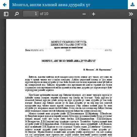
Монгол, англи хэлний авиа дуурайх үг