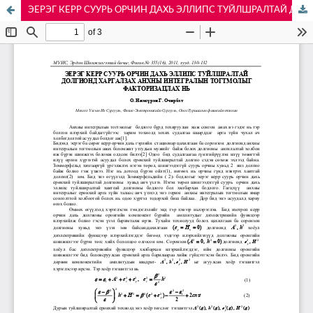
ЭЕРЭГ КЕРР СУУРЬ ОРЧИН ДАХЬ ЭЛЛИПС ТУЙЛШРАЛТАЙ ДОЛГИОНД ХАРГАЛЗАХ АНХНЫ ИНТЕГРАЛЫН ТОГТМОЛЫГ ФАКТОРИЗАЦЛАХ НЬ