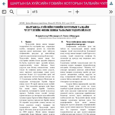
ШAРГЫН БА ХҮЙСИЙН ГОВИЙН ХОТГОРЫН ТАЛБАЙН ЧУЛУУЛГИЙН ФИЗИК ШИНЖ ЧАНАРЫН ТОДОРХОЙЛОЛТ