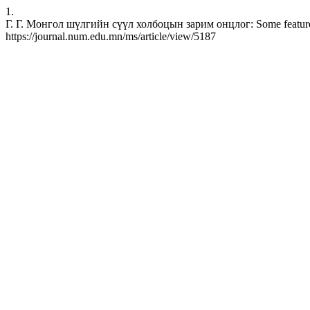
1.
Г. Г. Монгол шүлгийн сүүл холбоцын зарим онцлог: Some features o
https://journal.num.edu.mn/ms/article/view/5187