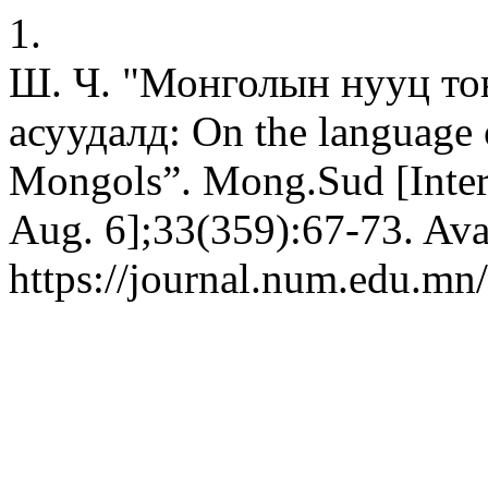
1.
Ш. Ч. "Монголын нууц то
асуудалд: On the language o
Mongols”. Mong.Sud [Intern
Aug. 6];33(359):67-73. Ava
https://journal.num.edu.mn