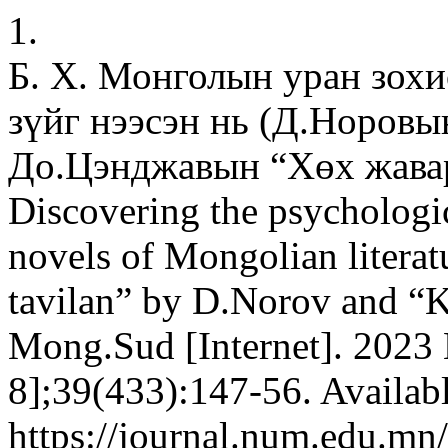
1.
Б. Х. Монголын уран зохи
зүйг нээсэн нь (Д.Норовы
До.Цэнджавын “Хөх жава
Discovering the psychologica
novels of Mongolian litera
tavilan” by D.Norov and “K
Mong.Sud [Internet]. 2023
8];39(433):147-56. Availab
https://journal.num.edu.mn