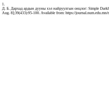
1.
Д. Б. Дархад ардын дууны хэл найруулгын онцлог: Simple Darkhad f
Aug. 8];39(433):95-100. Available from: https://journal.num.edu.mn/