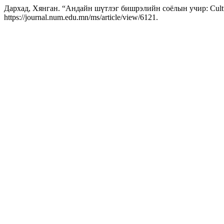
Дархад, Хянган. “Андайн шүтлэг бишрэлийн соёлын учир: Cultura
https://journal.num.edu.mn/ms/article/view/6121.