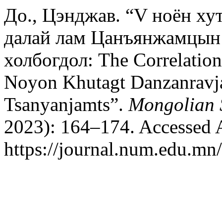
До., Цэнджав. “V ноён ху
далай лам Цанъянжамцын 
холбогдол: The Correlation
Noyon Khutagt Danzanravja
Tsanyanjamts”.
Mongolian 
2023): 164–174. Accessed 
https://journal.num.edu.mn/