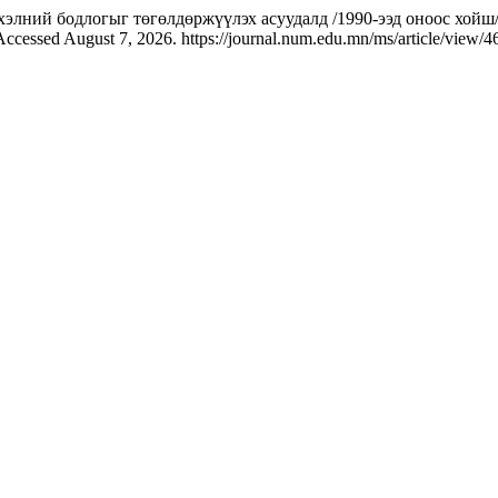
элний бодлогыг төгөлдөржүүлэх асуудалд /1990-ээд оноос хойш/ The
ccessed August 7, 2026. https://journal.num.edu.mn/ms/article/view/4