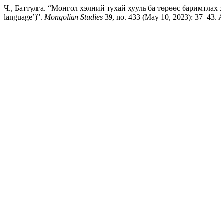
Ч., Баттулга. “Монгол хэлний тухай хууль ба төрөөс баримтлах х
language’)”.
Mongolian Studies
39, no. 433 (May 10, 2023): 37–43. A