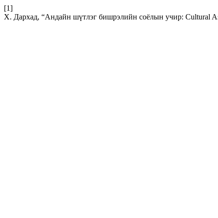
[1]
Х. Дархад, “Андайн шүтлэг бишрэлийн соёлын учир: Cultural Asp