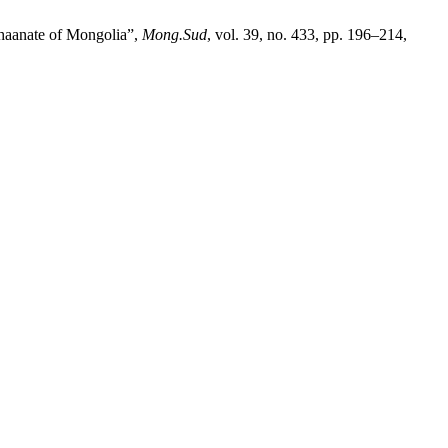
haanate of Mongolia”,
Mong.Sud
, vol. 39, no. 433, pp. 196–214,