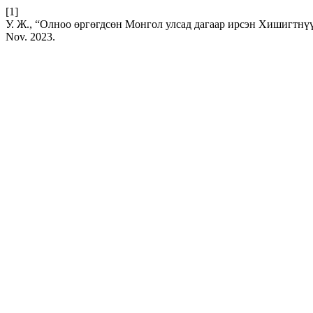
[1]
У. Ж., “Олноо өргөгдсөн Монгол улсад дагаар ирсэн Хишигтнүүд: T
Nov. 2023.