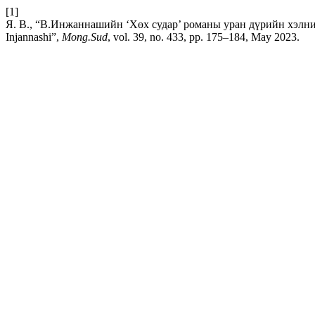
[1]
Я. В., “В.Инжаннашийн ‘Хөх судар’ романы уран дүрийн хэлний асу
Injannashi”,
Mong.Sud
, vol. 39, no. 433, pp. 175–184, May 2023.