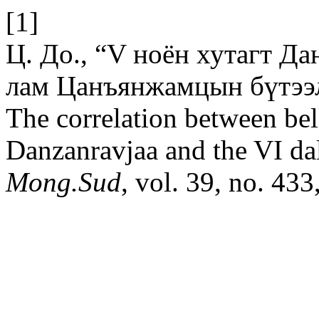
[1]
Ц. До., “V ноён хутагт Д
лам Цанъянжамцын бүтээл
The correlation between bel
Danzanravjaa and the VI da
Mong.Sud
, vol. 39, no. 43