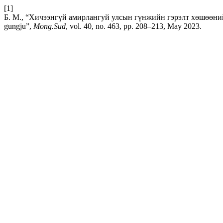
[1]
Б. М., “Хичээнгүй амирлангуй улсын гүнжийн гэрэлт хөшөөний ман
gungju”,
Mong.Sud
, vol. 40, no. 463, pp. 208–213, May 2023.