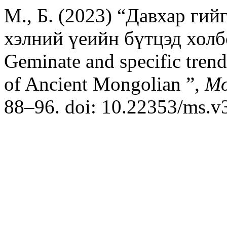
М., Б. (2023) “Давхар гий
хэлний үеийн бүтцэд холб
Geminate and specific trend 
of Ancient Mongolian ”,
Mo
88–96. doi: 10.22353/ms.v