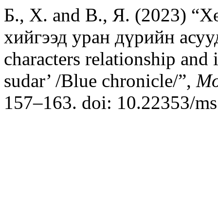
Б., Х. and В., Я. (2023) “
хийгээд уран дүрийн асууда
characters relationship and 
sudar’ /Blue chronicle/”,
Mo
157–163. doi: 10.22353/ms