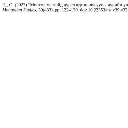
Ц., О. (2023) “Монгол малгайд дүрслэгдсэн шувууны дүрийн учир: A
Mongolian Studies
, 39(433), pp. 122–130. doi: 10.22353/ms.v39i433