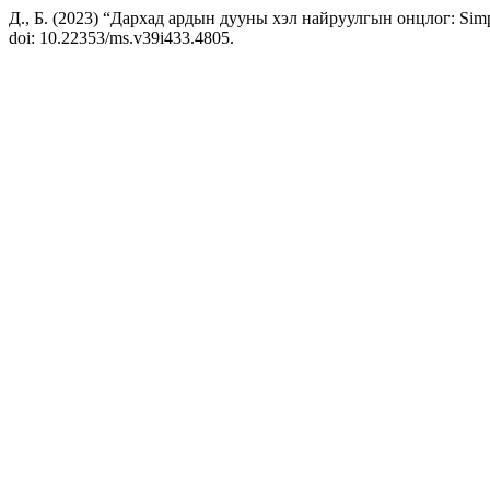
Д., Б. (2023) “Дархад ардын дууны хэл найруулгын онцлог: Simple 
doi: 10.22353/ms.v39i433.4805.