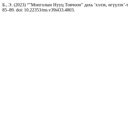
Б., Э. (2023) “"Монголын Нууц Товчоон" дахь ‘хэлэх, өгүүлэх’-тэй 
85–89. doi: 10.22353/ms.v39i433.4803.