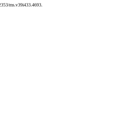
22353/ms.v39i433.4693.