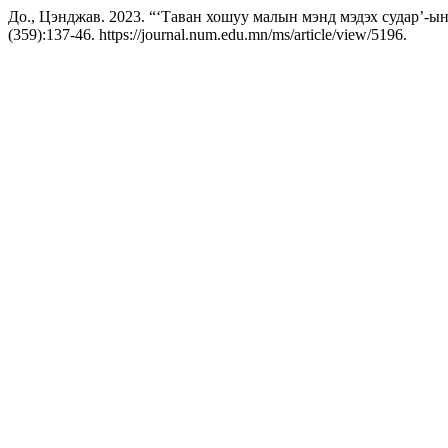
До., Цэнджав. 2023. “‘Таван хошуу малын мэнд мэдэх судар’-ын
(359):137-46. https://journal.num.edu.mn/ms/article/view/5196.