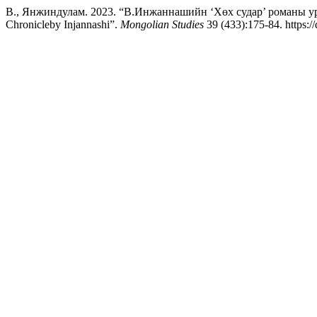
В., Янжиндулам. 2023. “В.Инжаннашийн ‘Хөх судар’ романы уран 
Chronicleby Injannashi”.
Mongolian Studies
39 (433):175-84. https:/