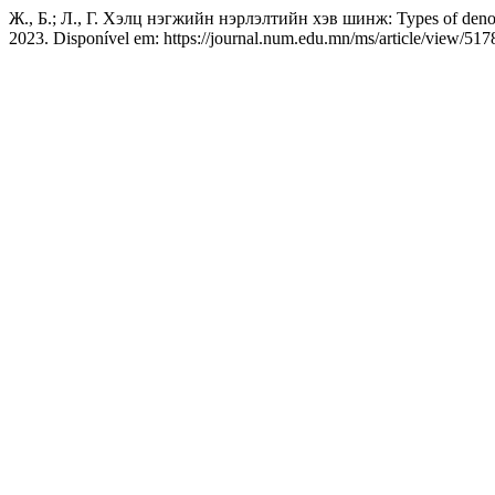
Ж., Б.; Л., Г. Хэлц нэгжийн нэрлэлтийн хэв шинж: Types of denom
2023. Disponível em: https://journal.num.edu.mn/ms/article/view/517