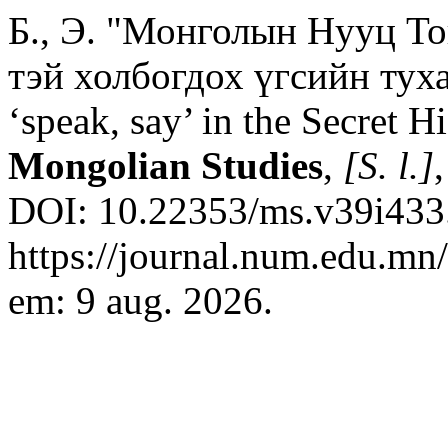
Б., Э. "Монголын Нууц Тов
тэй холбогдох үгсийн тухай
‘speak, say’ in the Secret H
Mongolian Studies
,
[S. l.]
DOI: 10.22353/ms.v39i433.
https://journal.num.edu.mn
em: 9 aug. 2026.