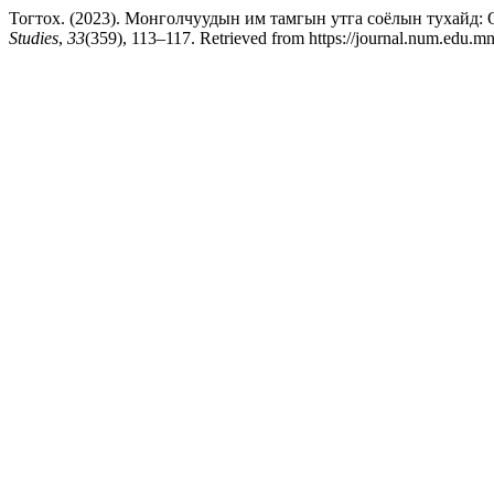
Тогтох. (2023). Монголчуудын им тамгын утга соёлын тухайд: On t
Studies
,
33
(359), 113–117. Retrieved from https://journal.num.edu.mn