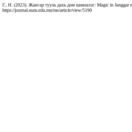
Г., Н. (2023). Жангар тууль дахь дом шившлэг: Magic in Janggar 
https://journal.num.edu.mn/ms/article/view/5190