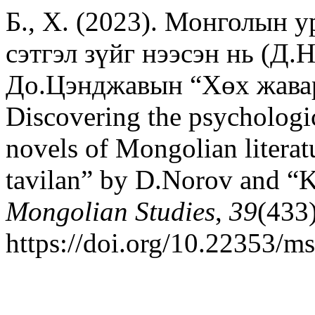
Б., Х. (2023). Монголын 
сэтгэл зүйг нээсэн нь (Д
До.Цэнджавын “Хөх жава
Discovering the psychologica
novels of Mongolian litera
tavilan” by D.Norov and “K
Mongolian Studies
,
39
(433
https://doi.org/10.22353/m