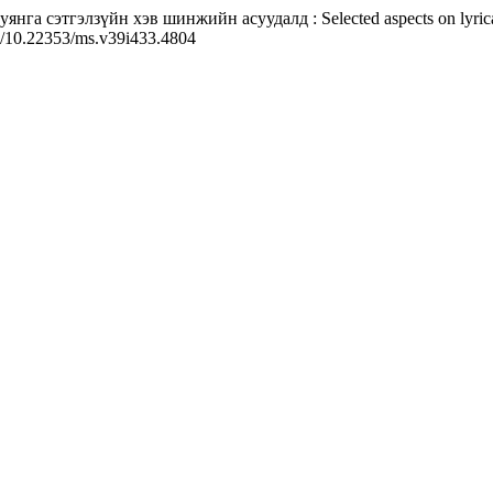
сэтгэлзүйн хэв шинжийн асуудалд : Selected aspects on lyrical and 
org/10.22353/ms.v39i433.4804