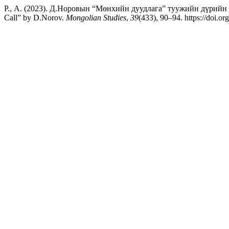
Р., А. (2023). Д.Норовын “Мөнхийн дуудлага” туужийн дүрийн уянга 
Call” by D.Norov.
Mongolian Studies
,
39
(433), 90–94. https://doi.