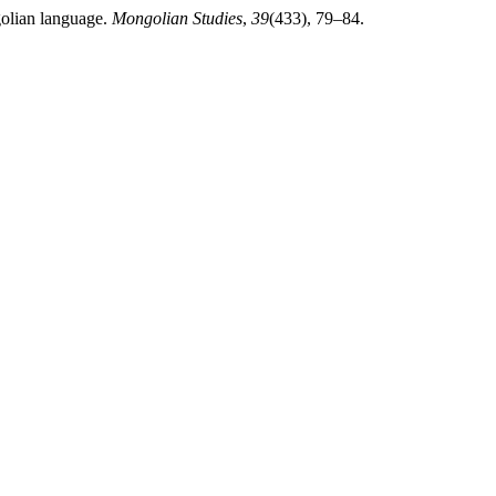
golian language.
Mongolian Studies
,
39
(433), 79–84.