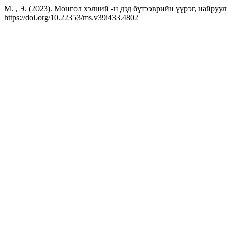
М. , Э. (2023). Монгол хэлний -н дэд бүтээврийн үүрэг, найруулгын
https://doi.org/10.22353/ms.v39i433.4802