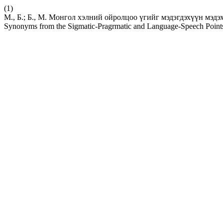
(1)
М., Б.; Б., М. Монгол хэлний ойролцоо үгийг мэдэгдэхүүн мэдэх
Synonyms from the Sigmatic-Pragrmatic and Language-Speech Point