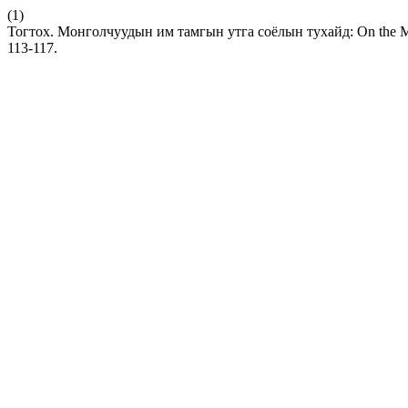
(1)
Тогтох. Монголчуудын им тамгын утга соёлын тухайд: On the Mon
113-117.