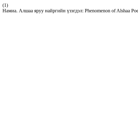
(1)
Намиа. Алшаа яруу найргийн үзэгдэл: Phenomenon of Alshaa Poe