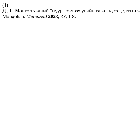
(1)
Д., Б. Монгол хэлний "нүүр" хэмээх үгийн гарал үүсэл, утгын зох
Mongolian.
Mong.Sud
2023
,
33
, 1-8.