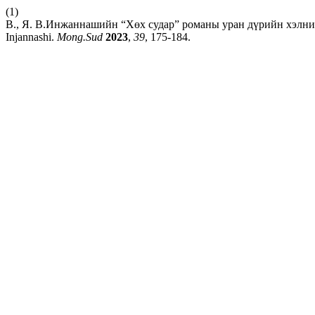
(1)
В., Я. В.Инжаннашийн “Хөх судар” романы уран дүрийн хэлний ас
Injannashi.
Mong.Sud
2023
,
39
, 175-184.