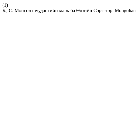
(1)
Б., С. Монгол шуудангийн марк ба Өлзийн Сэрээтэр: Mongolian Po