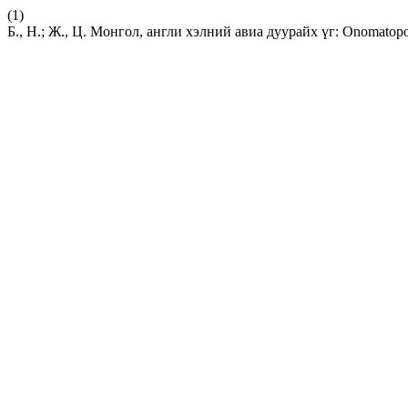
(1)
Б., Н.; Ж., Ц. Монгол, англи хэлний авиа дуурайх үг: Onomatopo