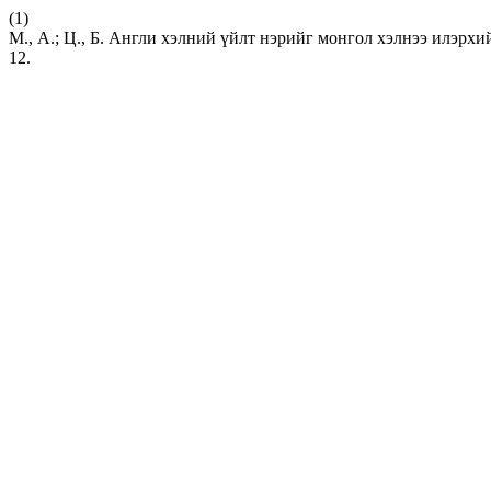
(1)
М., А.; Ц., Б. Англи хэлний үйлт нэрийг монгол хэлнээ илэрхийлэ
12.