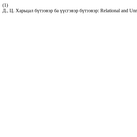
(1)
Д., Ц. Харьцал бүтээвэр ба үүсгэвэр бүтээвэр: Relational and Unre