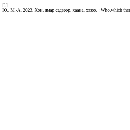
[1]
Ю., М.-А. 2023. Хэн, ямар сэдвээр, хаана, хэзээ. : Who,which t