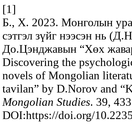
[1]
Б., Х. 2023. Монголын ур
сэтгэл зүйг нээсэн нь (Д
До.Цэнджавын “Хөх жава
Discovering the psychologica
novels of Mongolian litera
tavilan” by D.Norov and “K
Mongolian Studies
. 39, 43
DOI:https://doi.org/10.223