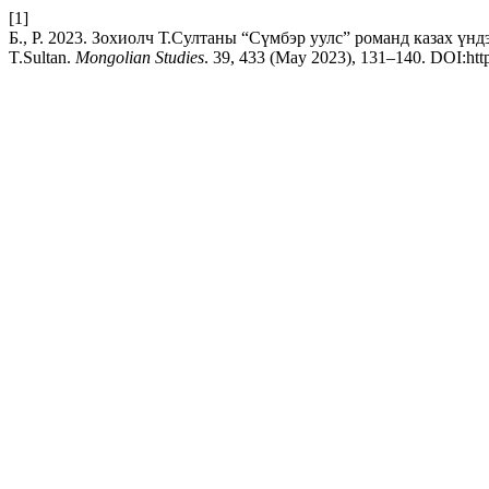
[1]
Б., Р. 2023. Зохиолч Т.Султаны “Сүмбэр уулс” романд казах үндэст
T.Sultan.
Mongolian Studies
. 39, 433 (May 2023), 131–140. DOI:htt