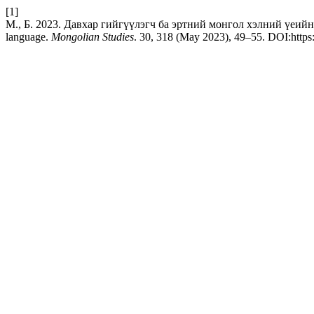
[1]
М., Б. 2023. Давхар гийгүүлэгч ба эртний монгол хэлний үеийн бүтц
language.
Mongolian Studies
. 30, 318 (May 2023), 49–55. DOI:https