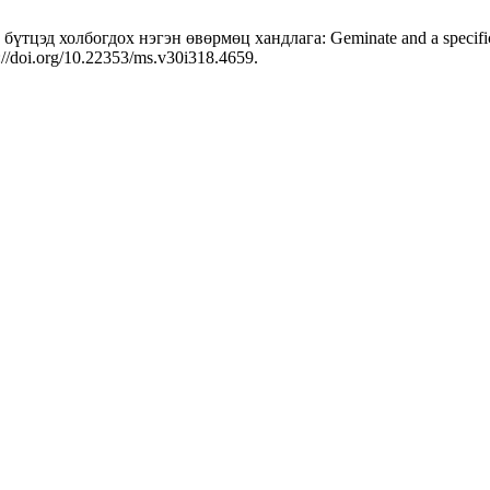
эд холбогдох нэгэн өвөрмөц хандлага: Geminate and a specific trend
://doi.org/10.22353/ms.v30i318.4659.