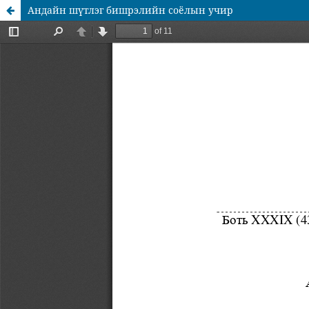
Андайн шүтлэг бишрэлийн соёлын учир